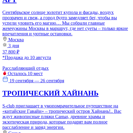
Сентябрьское солнце золотит купола и фасады, воздух
прозрачен и свеж, а город будто замедляет бег, чтобы вы
успели уловить его магию… Мы собрали главные
жемчужины Москвы в маршрут, где нет суеты – только яркие
впечатления и уютные остановки.
Москва
3 дня
37 800 ₽
*Продажа до 10 августа
Расслабляющий отдых
Осталось 10 мест
19 сентября — 26 сентября
ТРОПИЧЕСКИЙ ХАЙНАНЬ
S-club приглашает в умопомрачительное путешествие на
«китайские Гавайи» – тропический остров Хайнань!.. Вас
ждут живописные пляжи Саньи, древние храмы и
экзотическая природа, которые подарят вам полное
расслабление и заряд энергии.