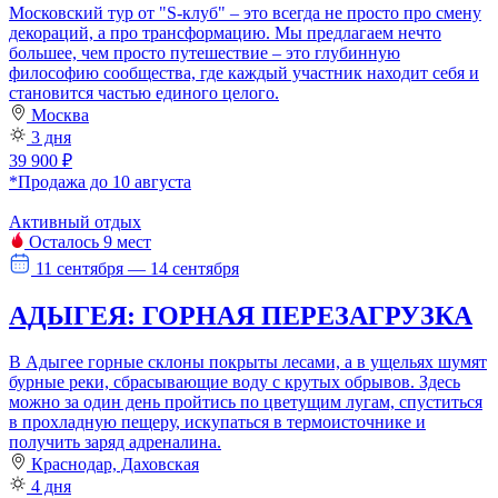
Московский тур от "S-клуб" – это всегда не просто про смену
декораций, а про трансформацию. Мы предлагаем нечто
большее, чем просто путешествие – это глубинную
философию сообщества, где каждый участник находит себя и
становится частью единого целого.
Москва
3 дня
39 900 ₽
*Продажа до 10 августа
Активный отдых
Осталось 9 мест
11 сентября — 14 сентября
АДЫГЕЯ: ГОРНАЯ ПЕРЕЗАГРУЗКА
В Адыгее горные склоны покрыты лесами, а в ущельях шумят
бурные реки, сбрасывающие воду с крутых обрывов. Здесь
можно за один день пройтись по цветущим лугам, спуститься
в прохладную пещеру, искупаться в термоисточнике и
получить заряд адреналина.
Краснодар, Даховская
4 дня