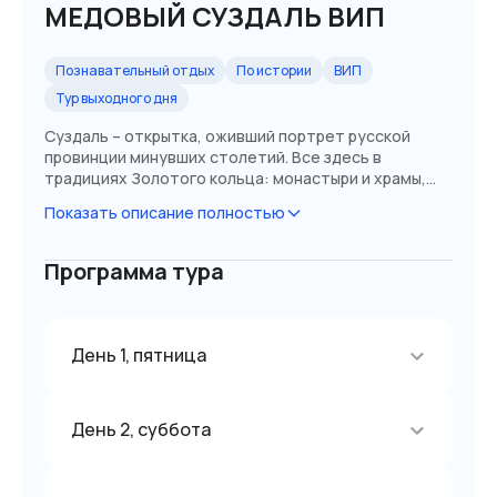
МЕДОВЫЙ СУЗДАЛЬ ВИП
Познавательный отдых
По истории
ВИП
Тур выходного дня
Суздаль – открытка, оживший портрет русской
провинции минувших столетий. Все здесь в
традициях Золотого кольца: монастыри и храмы,
величавый кремль, уютные улочки, где начинает
Показать описание полностью
казаться, что календарь нагло врет, а время
остановилось.
Программа тура
День 1, пятница
День 2, суббота