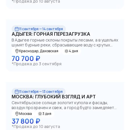
*Продажа до 10 августа
становится частью единого целого.
11 сентября — 14 сентября
АДЫГЕЯ: ГОРНАЯ ПЕРЕЗАГРУЗКА
В Адыгее горные склоны покрыты лесами, а в ущельях
шумят бурные реки, сбрасывающие воду с крутых
обрывов. Здесь можно за один день пройтись по
Краснодар, Даховская
4 дня
цветущим лугам, спуститься в прохладную пещеру,
70 700 ₽
искупаться в термоисточнике и получить заряд
*Продажа до 3 сентября
адреналина.
11 сентября — 13 сентября
МОСКВА: ГЛУБОКИЙ ВЗГЛЯД И АРТ
Сентябрьское солнце золотит купола и фасады,
воздух прозрачен и свеж, а город будто замедляет
бег, чтобы вы успели уловить его магию… Мы собрали
Москва
3 дня
главные жемчужины Москвы в маршрут, где нет суеты
37 800 ₽
– только яркие впечатления и уютные остановки.
*Продажа до 10 августа