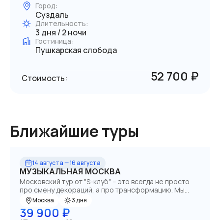
Город:
Суздаль
Длительность:
3 дня / 2 ночи
Гостиница:
Пушкарская слобода
52 700 ₽
Стоимость:
Ближайшие туры
14 августа — 16 августа
МУЗЫКАЛЬНАЯ МОСКВА
Московский тур от "S-клуб" – это всегда не просто
про смену декораций, а про трансформацию. Мы
предлагаем нечто большее, чем просто
Москва
3 дня
путешествие – это глубинную философию
39 900 ₽
сообщества, где каждый участник находит себя и